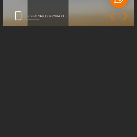
↓ GEZINMEYE DEVAM ET ↓
HAKKIMIZDA
HIZMETLERIMIZ
MEMNUNIYET
KISACA BİZ