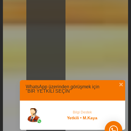
WhatsApp üzerinden görüşmek için
"BİR YETKİLİ SEÇİN"
Bilgi Destek
Yetkili • M.Kaya