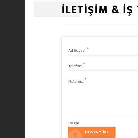
İLETİŞİM & İŞ
Ad Soyad:
Telefon:
Notunuz:
Dosya
cloud_upload
DOSYA YÜKLE