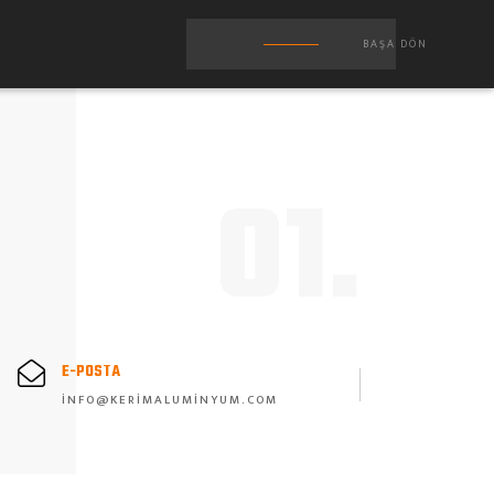
BAŞA DÖN
01.
E-POSTA
INFO@KERIMALUMINYUM.COM