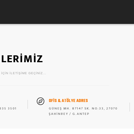
İLERİMİZ
IÇIN ILETIŞIME GEÇINIZ...
OFIS & ATÖLYE ADRES
335 3501
GÜNEŞ MH. 87147 SK. NO:33, 27070
ŞAHİNBEY / G.ANTEP