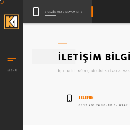
↓ GEZINMEYE DEVAM ET ↓
İLETİŞİM BİLG
MENÜ
İŞ TEKLIFI, SÜREÇ BILGISI & FIYAT ALMAK 
TELEFON
N MIKA CAM (STANDART)
0532 701 7680<BR /> 0342 
 CAM DUŞAKABİN TASARIMLARI
 CAM DESEN MODELLERI