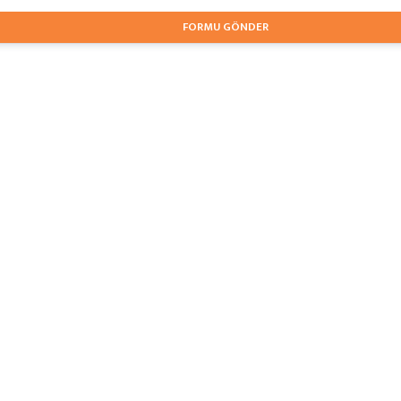
FORMU GÖNDER
KERİM ALÜMİNYUM
İLET