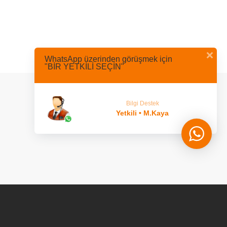
dar olmak için eposta adresinizi
E-mail adresi:
WhatsApp üzerinden görüşmek için
501 - 0532 701 7680
"BİR YETKİLİ SEÇİN"
ALUMINYUM.COM
147 SK. NO:33 ŞAHINBEY/G.ANTEP
Bilgi Destek
Yetkili • M.Kaya
BAŞA DÖN