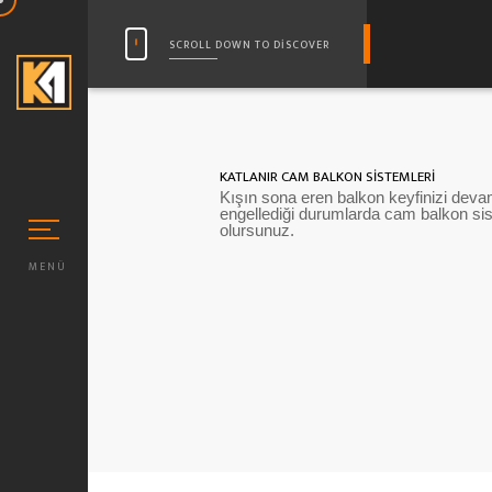
SCROLL DOWN TO DISCOVER
KATLANIR CAM BALKON SİSTEMLERİ
Kışın sona eren balkon keyfinizi devam
engellediği durumlarda cam balkon s
olursunuz.
MENÜ
N MIKA CAM (STANDART)
 CAM DUŞAKABİN TASARIMLARI
 CAM DESEN MODELLERI