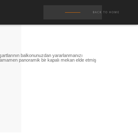
BACK TO HOME
a şartlarının balkonunuzdan yararlanmanızı
 tamamen panoramik bir kapalı mekan elde etmiş