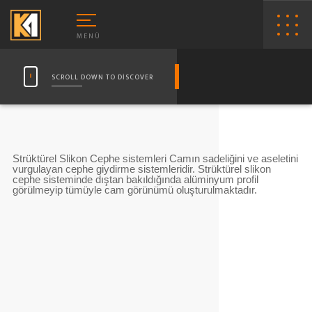
MENÜ
SCROLL DOWN TO DISCOVER
Strüktürel Slikon Cephe sistemleri Camın sadeliğini ve aseletini
vurgulayan cephe giydirme sistemleridir. Strüktürel slikon
cephe sisteminde dıştan bakıldığında alüminyum profil
görülmeyip tümüyle cam görünümü oluşturulmaktadır.
UŞAKABIN KATALOG
DUŞAKABI
AM BALKON GALERI
TEMPERLİ
LÜMINYUM KÜPEŞTE MODELLERI
TEMPERLI