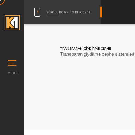
SCROLL DOWN TO DISCOVER
TRANSPARAN GİYDİRME CEPHE
Transparan giydirme cephe sistemleri d
MENÜ
N MIKA CAM (STANDART)
 CAM DUŞAKABİN TASARIMLARI
 CAM DESEN MODELLERI