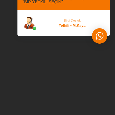
"BİR YETKİLİ SEÇİN"
Bilgi Destek
Yetkili • M.Kaya