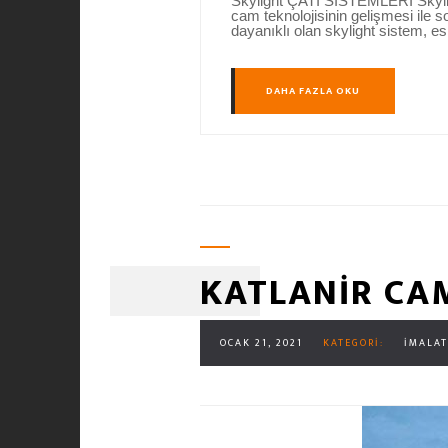
Skylight ÇATI SİSTEMLERİ Skylight
cam teknolojisinin gelişmesi ile 
dayanıklı olan skylight sistem, esk
DAHA FAZLA OKU
KATLANIR CAM
OCAK 21, 2021
KATEGORI:
İMALAT