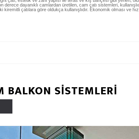
 çatı, estetik ve zarif yapısı ile teras ve kış bahçesi gibi yerleri, o
son derece dayanıklı camlardan üretilen, cam çatı sistemleri, kullanı
i kiremitli çatılara göre oldukça kullanışlıdır. Ekonomik olması ve hızl
 BALKON SİSTEMLERİ