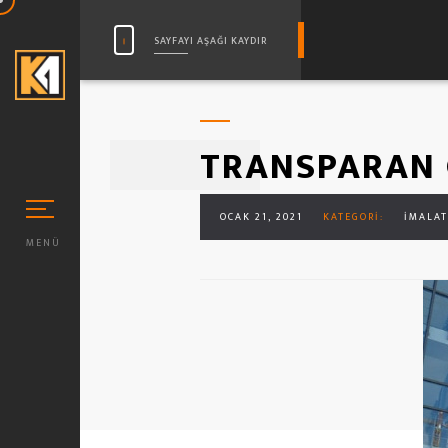
SAYFAYI AŞAĞI KAYDIR
TRANSPARAN G
OCAK 21, 2021
KATEGORI:
İMALAT
MENÜ
N MIKA CAM (STANDART)
 CAM DUŞAKABİN TASARIMLARI
 CAM DESEN MODELLERI