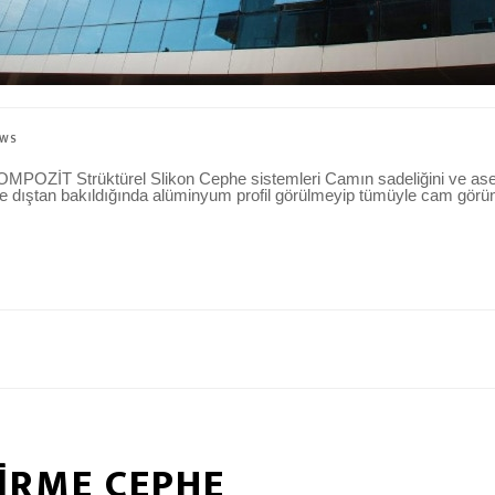
EWS
T Strüktürel Slikon Cephe sistemleri Camın sadeliğini ve aseleti
de dıştan bakıldığında alüminyum profil görülmeyip tümüyle cam görü
İRME CEPHE