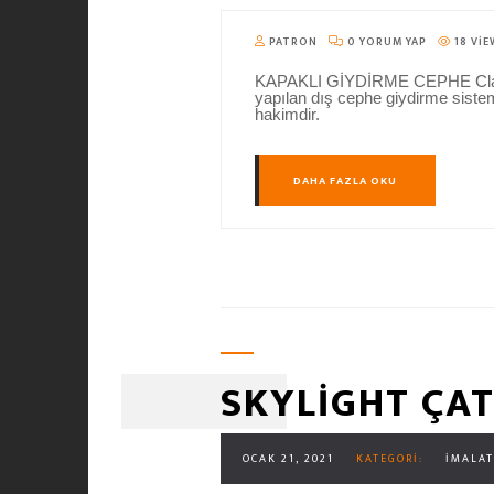
PATRON
0 YORUM YAP
18 VIE
KAPAKLI GİYDİRME CEPHE Classic
yapılan dış cephe giydirme sistem
hakimdir.
DAHA FAZLA OKU
SKYLIGHT ÇATI
OCAK 21, 2021
KATEGORI:
İMALAT