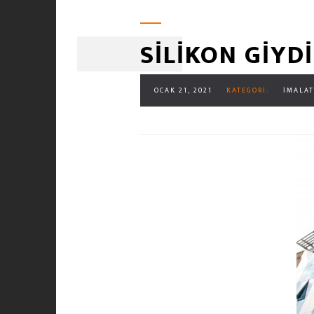
SİLİKON Gİ
OCAK 21, 2021
KATEGORI:
İMALAT