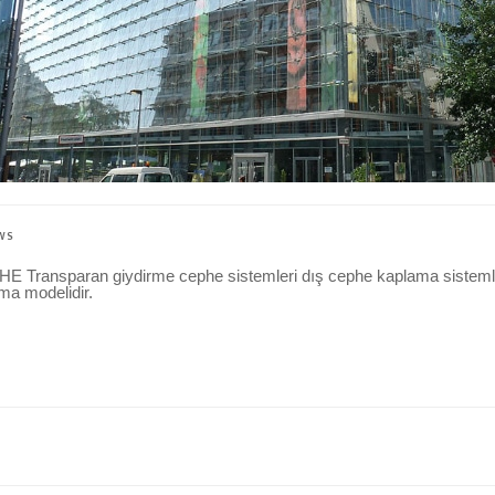
WS
sparan giydirme cephe sistemleri dış cephe kaplama sistemlerind
ma modelidir.