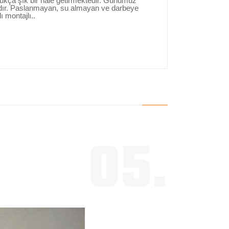
ldukça şık bir hale getirmektedir. Günümüz
şlıdır. Paslanmayan, su almayan ve darbeye
ı montajlı..
05.