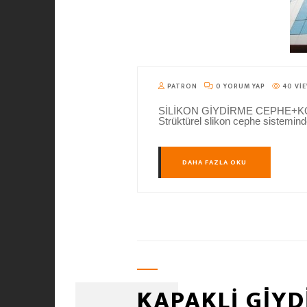
PATRON
0 YORUM YAP
40 VI
SİLİKON GİYDİRME CEPHE+KOMPOZİ
Strüktürel slikon cephe sistemin
DAHA FAZLA OKU
KAPAKLI GİYD