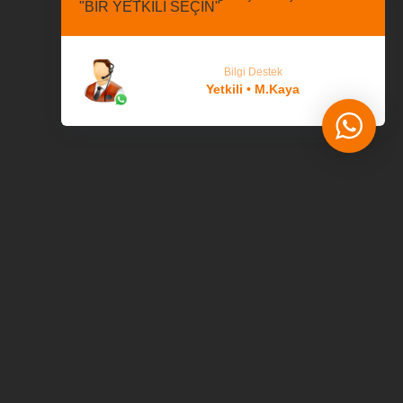
"BİR YETKİLİ SEÇİN"
Bilgi Destek
Yetkili • M.Kaya