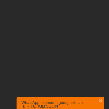
WhatsApp üzerinden görüşmek için
"BİR YETKİLİ SEÇİN"