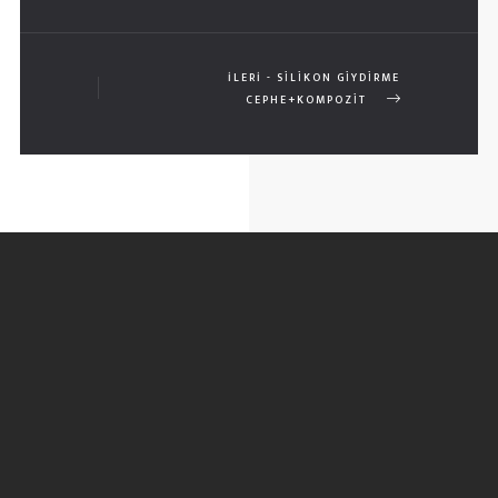
İLERI - SİLİKON GİYDİRME
CEPHE+KOMPOZİT