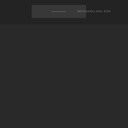
REFERANSLARA DÖN